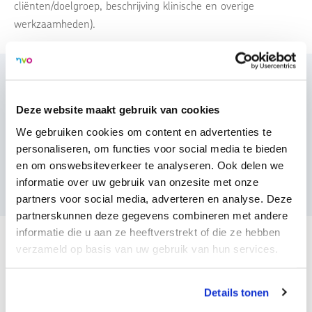
cliënten/doelgroep, beschrijving klinische en overige
werkzaamheden).
Gerelateerde vragen
Deze website maakt gebruik van cookies
We gebruiken cookies om content en advertenties te
Hoe houd ik activiteiten bij voor de herregistratie?
personaliseren, om functies voor social media te bieden
en om onswebsiteverkeer te analyseren. Ook delen we
Waarom is er een herregistratie?
informatie over uw gebruik van onzesite met onze
partners voor social media, adverteren en analyse. Deze
partnerskunnen deze gegevens combineren met andere
informatie die u aan ze heeftverstrekt of die ze hebben
Terug naar overzicht
verzameld op basis van uw gebruik van hun services.
Deel deze vraag:
Details tonen