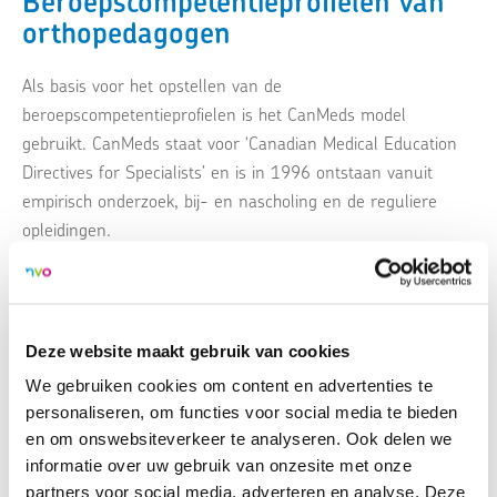
Beroepscompetentieprofielen van
orthopedagogen
Als basis voor het opstellen van de
beroepscompetentieprofielen is het CanMeds model
gebruikt. CanMeds staat voor ‘Canadian Medical Education
Directives for Specialists’ en is in 1996 ontstaan vanuit
empirisch onderzoek, bij- en nascholing en de reguliere
opleidingen.
Hoewel het CanMeds model oorspronkelijk is ontwikkeld
voor de medisch specialisten, is het een algemeen bruikbaar
kader.
Deze website maakt gebruik van cookies
We gebruiken cookies om content en advertenties te
personaliseren, om functies voor social media te bieden
en om onswebsiteverkeer te analyseren. Ook delen we
informatie over uw gebruik van onzesite met onze
partners voor social media, adverteren en analyse. Deze