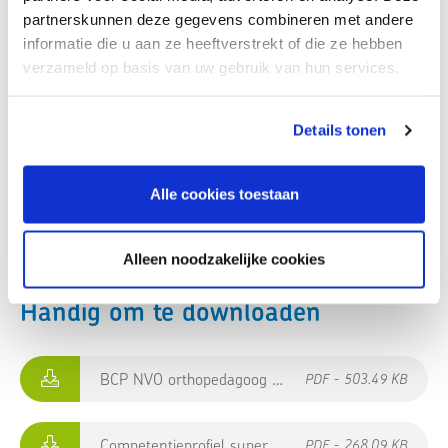
partnerskunnen deze gegevens combineren met andere
informatie die u aan ze heeftverstrekt of die ze hebben
verzameld op basis van uw gebruik van hun services.
Details tonen
Alle cookies toestaan
Alleen noodzakelijke cookies
Handig om te downloaden
BCP NVO orthopedagoog en OG
PDF - 503.49 KB
Competentieprofiel supervisoren
PDF - 268.09 KB