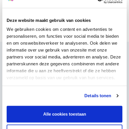
nascholing, te verruimen en te borgen.
Deze website maakt gebruik van cookies
Meer informatie en resultaten
We gebruiken cookies om content en advertenties te
personaliseren, om functies voor social media te bieden
en om onswebsiteverkeer te analyseren. Ook delen we
informatie over uw gebruik van onzesite met onze
Gerelateerde pagina's
partners voor social media, adverteren en analyse. Deze
partnerskunnen deze gegevens combineren met andere
informatie die u aan ze heeftverstrekt of die ze hebben
Waar werken de NVO pedagogen?
verzameld op basis van uw gebruik van hun services.
(Ortho)pedagogen werken met kinderen, jongeren en
Details tonen
volwassenen in een afhankelijkheidsrelatie. Dat is
bijvoorbeeld in het onderwijs, de jeugdhulp en de GGZ (18+).
Bekijk hier alle werkvelden.
Alle cookies toestaan