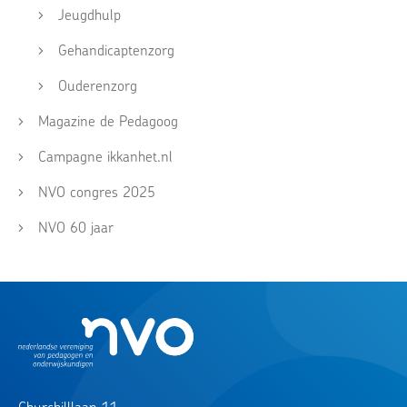
Jeugdhulp
Gehandicaptenzorg
Ouderenzorg
Magazine de Pedagoog
Campagne ikkanhet.nl
NVO congres 2025
NVO 60 jaar