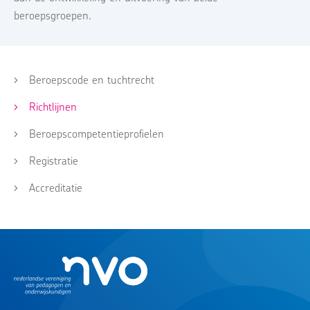
beroepsgroepen.
Beroepscode en tuchtrecht
Richtlijnen
Beroepscompetentieprofielen
Registratie
Accreditatie