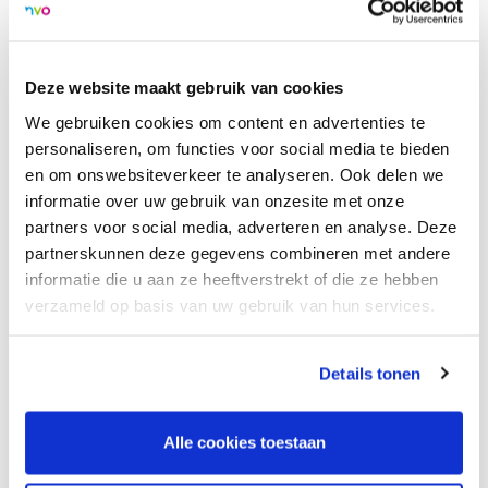
expertise in.
Zodra de conceptrichtlijn gereed is, wordt deze
voorgelegd aan de achterban van de NVO voor
Deze website maakt gebruik van cookies
commentaar. Het ingebrachte commentaar wordt
We gebruiken cookies om content en advertenties te
vervolgens door de ontwikkelwerkgroep verwerkt.
personaliseren, om functies voor social media te bieden
Zodra de commentaren zijn verwerkt in de definitieve
en om onswebsiteverkeer te analyseren. Ook delen we
tekst, dan wordt deze voorgelegd ter autorisatie aan
informatie over uw gebruik van onzesite met onze
het bestuur van de NVO.
partners voor social media, adverteren en analyse. Deze
De door de NVO geautoriseerde richtlijn geldt als
partnerskunnen deze gegevens combineren met andere
onderdeel van de professionele standaard van de
informatie die u aan ze heeftverstrekt of die ze hebben
orthopedagoog. Dit betekent dat er van professionals
verzameld op basis van uw gebruik van hun services.
verwacht mag worden dat zij bekend zijn met, en
werken volgens de standaard zoals deze is
Details tonen
beschreven.
Alle cookies toestaan
Meer weten? Stuur dan jouw vragen of opmerkingen door
naar
richtlijnen@nvo.nl
.