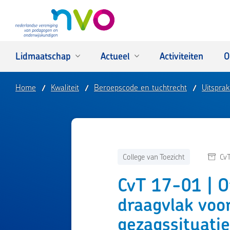
NVO
Lidmaatschap
Actueel
Activiteiten
O
Home
Kwaliteit
Beroepscode en tuchtrecht
Uitspra
College van Toezicht
Cv
CvT 17-01 | O
draagvlak voor
gezagssituati