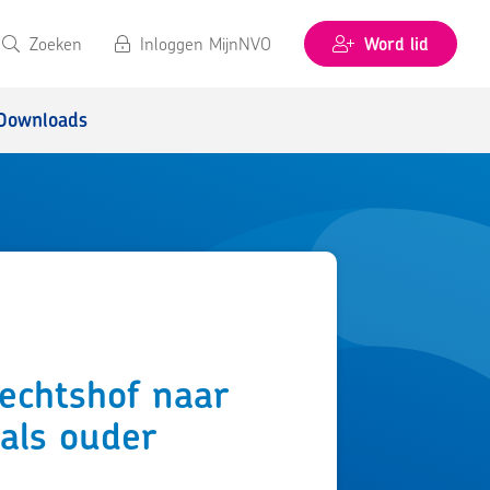
Zoeken
Inloggen MijnNVO
Word lid
Downloads
echtshof naar
 als ouder