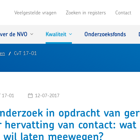
Veelgestelde vragen
Zoeken in registers
Contact
ver de NVO
Kwaliteit
Onderzoeksfonds
ken
CvT 17-01
T 17-01
12-07-2017
nderzoek in opdracht van ger
 hervatting van contact: wat
e wil laten meewegen?