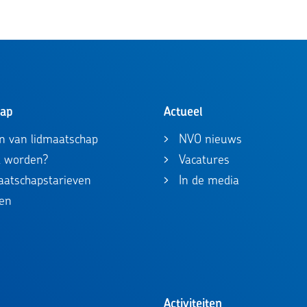
hap
Actueel
n van lidmaatschap
NVO nieuws
id worden?
Vacatures
maatschapstarieven
In de media
en
Activiteiten