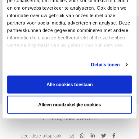
personaliseren, om functies voor social media te bieden
en om onswebsiteverkeer te analyseren. Ook delen we
informatie over uw gebruik van onzesite met onze
partners voor social media, adverteren en analyse. Deze
partnerskunnen deze gegevens combineren met andere
Gerelateerde uitspraak
informatie die u aan ze heeftverstrekt of die ze hebben
verzameld op basis van uw gebruik van hun services.
College van Beroep
CvB 17-02
15-01-2017
Details tonen
In eerste aanleg werd een klacht ingediend tegen een
pedagoge, werkzaam bij een onderwijsadviesdienst, over een
second opinion naar het vermoeden van dyslexie, die zij had
Alle cookies toestaan
uitgevoerd op verzoek van een gemeente.
Alleen noodzakelijke cookies
Terug naar overzicht
Deel deze uitspraak: