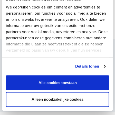
We gebruiken cookies om content en advertenties te
personaliseren, om functies voor social media te bieden
en om onswebsiteverkeer te analyseren. Ook delen we
Uitspraak CvB 22-01
PDF - 27.2 KB
informatie over uw gebruik van onzesite met onze
partners voor social media, adverteren en analyse. Deze
partnerskunnen deze gegevens combineren met andere
informatie die u aan ze heeftverstrekt of die ze hebben
verzameld op basis van uw gebruik van hun services.
Gerelateerde uitspraak
Details tonen
College van Toezicht
CvT 22-03
29-11-2021
Nadat het College de onderhavige klacht in behandeling
Alle cookies toestaan
heeft genomen, blijkt dat klager dezelfde klacht eveneens
heeft ingediend bij een van de drie regionale tuchtcolleges
Alleen noodzakelijke cookies
voor de gezondheidszorg.