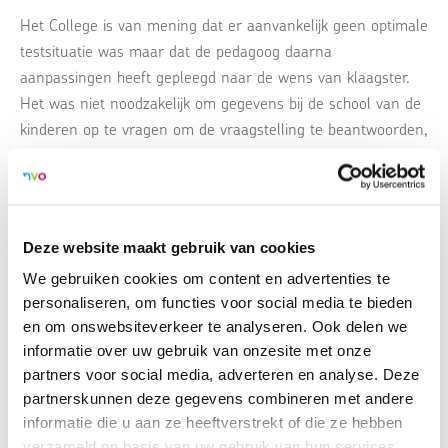
Het College is van mening dat er aanvankelijk geen optimale
testsituatie was maar dat de pedagoog daarna
aanpassingen heeft gepleegd naar de wens van klaagster.
Het was niet noodzakelijk om gegevens bij de school van de
kinderen op te vragen om de vraagstelling te beantwoorden,
hoewel dit wel relevant had kunnen zijn.
Toen klagers zich beklaagden over de wijze waarop de
onderzoeken waren verricht, had de pedagoog hun meer
Deze website maakt gebruik van cookies
tegemoet kunnen komen maar het is navolgbaar waarom zij
We gebruiken cookies om content en advertenties te
dit niet heeft gedaan. De pedagoog heeft zich gehouden aan
personaliseren, om functies voor social media te bieden
de regels en richtlijnen voor de afname van tests.
en om onswebsiteverkeer te analyseren. Ook delen we
informatie over uw gebruik van onzesite met onze
partners voor social media, adverteren en analyse. Deze
partnerskunnen deze gegevens combineren met andere
informatie die u aan ze heeftverstrekt of die ze hebben
Uitspraak CvT 16-06
PDF - 131.52 KB
verzameld op basis van uw gebruik van hun services.