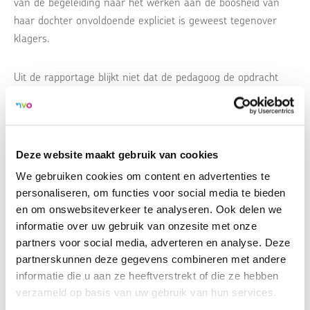
van de begeleiding naar het werken aan de boosheid van
haar dochter onvoldoende expliciet is geweest tegenover
klagers.
Uit de rapportage blijkt niet dat de pedagoog de opdracht
heeft vastgelegd en evenmin hoe en waarover bij de
aanvang van de behandelrelatie afspraken zijn gemaakt
waardoor aan het eind van de behandelrelatie niet goed is
vast te stellen vanuit welke opdracht de hulpvraag is
Deze website maakt gebruik van cookies
beantwoord, of deze is beantwoord en of aan de doelstelling
We gebruiken cookies om content en advertenties te
van de professionele relatie is voldaan.
personaliseren, om functies voor social media te bieden
en om onswebsiteverkeer te analyseren. Ook delen we
informatie over uw gebruik van onzesite met onze
partners voor social media, adverteren en analyse. Deze
partnerskunnen deze gegevens combineren met andere
Uitspraak CvT 10-09
PDF - 84.27 KB
informatie die u aan ze heeftverstrekt of die ze hebben
verzameld op basis van uw gebruik van hun services.