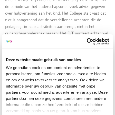
de periode van het ouderschapsonderzoek advies gegeven
over hulpverlening aan het kind. Het College stelt vast dat
niet is aangetoond dat de verschillende accenten die de
pedagoog in haar activiteiten aanbrengt, niet in het
ouderschapsonderzoek passen. Het CvT oordeelt echter wel
dat de pedagoog voorafgaand aan haar rolwisseling - d.w.z.
wanneer zij haar advies inzake hulpverlening voor het kind
kenbaar maakt, aan klager onvoldoende duidelijk heeft
gemaakt op welke overwegingen zij dit stoelde en dat in die
Deze website maakt gebruik van cookies
overwegingen voor haar het belang van het kind leidend
We gebruiken cookies om content en advertenties te
was.
personaliseren, om functies voor social media te bieden
en om onswebsiteverkeer te analyseren. Ook delen we
informatie over uw gebruik van onzesite met onze
partners voor social media, adverteren en analyse. Deze
partnerskunnen deze gegevens combineren met andere
Uitspraak CvT 10-02
PDF - 205.92 KB
informatie die u aan ze heeftverstrekt of die ze hebben
verzameld op basis van uw gebruik van hun services.