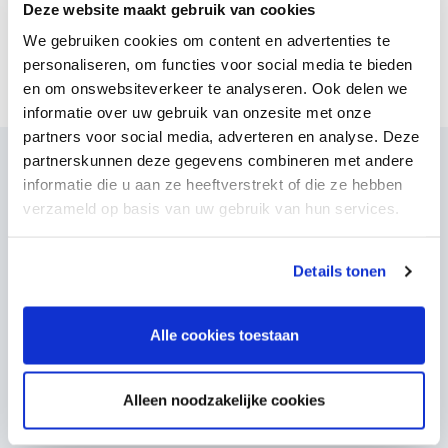
Deze website maakt gebruik van cookies
We gebruiken cookies om content en advertenties te
Uitspraak CvB 16-04
PDF - 92.76 KB
personaliseren, om functies voor social media te bieden
en om onswebsiteverkeer te analyseren. Ook delen we
informatie over uw gebruik van onzesite met onze
partners voor social media, adverteren en analyse. Deze
partnerskunnen deze gegevens combineren met andere
Gerelateerde uitspraak
informatie die u aan ze heeftverstrekt of die ze hebben
verzameld op basis van uw gebruik van hun services.
College van Toezicht
CvT 15-04
29-09-2016
Details tonen
De ex-man van klaagster heeft een aantal gespreken
geïnitieerd tussen zijn zoons en de pedagoog omdat hij zich
Alle cookies toestaan
zorgen maakte over de ontwikkeling van zijn zoons. De
pedagoog heeft onderzoek gedaan en een verslag
opgesteld. Klaagster was hiervan niet op de hoogte. Beide
Alleen noodzakelijke cookies
ouders hadden het gezag en co-ouderschap.