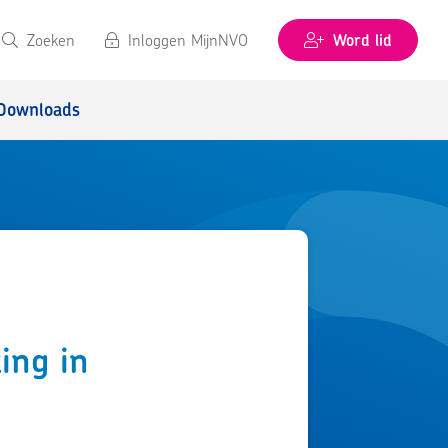
Zoeken
Inloggen MijnNVO
Word lid
Downloads
ing in