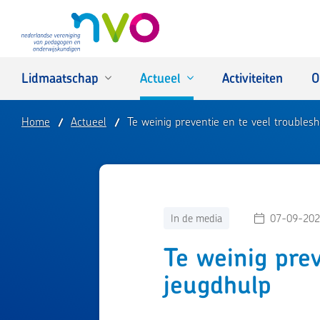
NVO
Lidmaatschap
Actueel
Activiteiten
O
Home
Actueel
Te weinig preventie en te veel troublesh
In de media
07-09-202
Te weinig prev
jeugdhulp