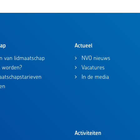
hap
Actueel
n van lidmaatschap
NVO nieuws
id worden?
Vacatures
maatschapstarieven
In de media
en
Activiteiten