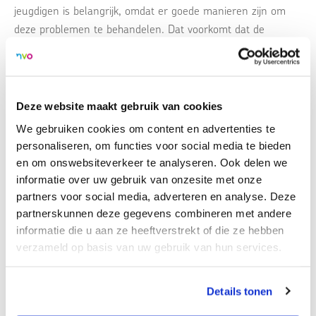
jeugdigen is belangrijk, omdat er goede manieren zijn om
deze problemen te behandelen. Dat voorkomt dat de
problemen lang aanhouden en de gezonde ontwikkeling
bedreigen, maar ook dat er op latere leeftijd klachten
ontstaan. Naast ondersteuning van jeugdigen en ouders
gaat de richtlijn in op ondersteuning van school en
Deze website maakt gebruik van cookies
leerkrachten. >
Lees verder
We gebruiken cookies om content en advertenties te
personaliseren, om functies voor social media te bieden
Meer informatie over het Programma Richtlijnen jeugdhulp
en om onswebsiteverkeer te analyseren. Ook delen we
en jeugdbescherming op
www.richtlijnenjeugdhulp.nl
.
informatie over uw gebruik van onzesite met onze
partners voor social media, adverteren en analyse. Deze
partnerskunnen deze gegevens combineren met andere
informatie die u aan ze heeftverstrekt of die ze hebben
Terug naar overzicht
verzameld op basis van uw gebruik van hun services.
Deel dit artikel:
Details tonen