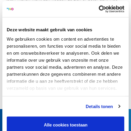
willen we met elkaar omgaan? Geven we een hand, zeggen
we ‘goedemorgen’? Leerkrachten kunnen via een
ouderavond de ouders erbij betrekken, liefst ook de mensen
die doorgaans niet komen.”
Deze website maakt gebruik van cookies
We gebruiken cookies om content en advertenties te
>
Naar artikel
personaliseren, om functies voor social media te bieden
en om onswebsiteverkeer te analyseren. Ook delen we
informatie over uw gebruik van onzesite met onze
partners voor social media, adverteren en analyse. Deze
Terug naar overzicht
partnerskunnen deze gegevens combineren met andere
informatie die u aan ze heeftverstrekt of die ze hebben
Deel dit artikel:
verzameld op basis van uw gebruik van hun services.
Details tonen
Alle cookies toestaan