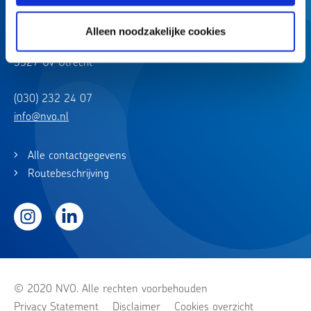
Alleen noodzakelijke cookies
Churchilllaan 11
3527 GV Utrecht
(030) 232 24 07
info@nvo.nl
Alle contactgegevens
Routebeschrijving
Instagram
LinkedIn
© 2020 NVO. Alle rechten voorbehouden
Privacy Statement
Disclaimer
Cookies overzicht