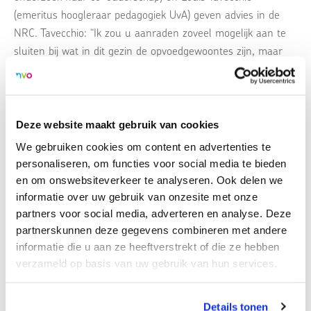
(emeritus hoogleraar pedagogiek UvA) geven advies in de
NRC. Tavecchio: “Ik zou u aanraden zoveel mogelijk aan te
sluiten bij wat in dit gezin de opvoedgewoontes zijn, maar
als het te veel van uw eigen opvattingen afwijkt kunt u er
best over praten. Bijvoorbeeld over het niet-consequent zijn:
‘Jullie doen het ene moment dit, en het andere moment dat.
Wat moet het kind daar nou van leren?’ Kies het tijdstip en
Deze website maakt gebruik van cookies
stip de kwestie op een voorzichtige, positieve manier aan:
We gebruiken cookies om content en advertenties te
‘Mag ik hier iets over zeggen?’ En doe het liefst niet te
personaliseren, om functies voor social media te bieden
schoolmeesterachtig.”
en om onswebsiteverkeer te analyseren. Ook delen we
informatie over uw gebruik van onzesite met onze
partners voor social media, adverteren en analyse. Deze
>
Naar artikel
partnerskunnen deze gegevens combineren met andere
informatie die u aan ze heeftverstrekt of die ze hebben
verzameld op basis van uw gebruik van hun services.
Terug naar overzicht
Details tonen