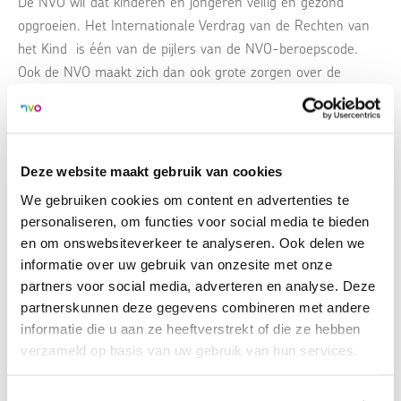
De NVO wil dat kinderen en jongeren veilig en gezond
opgroeien. Het Internationale Verdrag van de Rechten van
het Kind is één van de pijlers van de NVO-beroepscode.
Ook de NVO maakt zich dan ook grote zorgen over de
consequenties van het Kabinetsbesluit. Die zorg beperkt zich
overigens niet tot de gevolgen van het net genomen
kabinetsbesluit; de ontwikkeling en veiligheid van kinderen in
de asielzoekerscentra is per definitie in het geding en we
Deze website maakt gebruik van cookies
weten uit onderzoek dat dat ook, maar dan op een andere
We gebruiken cookies om content en advertenties te
manier, geldt voor kinderen van statushouders en voor
personaliseren, om functies voor social media te bieden
kinderen van uitgeprocedeerde asielzoekers.
en om onswebsiteverkeer te analyseren. Ook delen we
informatie over uw gebruik van onzesite met onze
Voor die laatste categorie kent de NVO, samen met het NIP,
partners voor social media, adverteren en analyse. Deze
een pool van leden die op vrijwillige basis en gebaseerd op
partnerskunnen deze gegevens combineren met andere
informatie die u aan ze heeftverstrekt of die ze hebben
de zogeheten Best Interests of the Child (BIC)-methode een
verzameld op basis van uw gebruik van hun services.
rapportage uitbrengen over waar het kind het meest mee
gediend is.