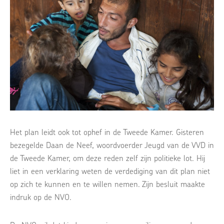
Het plan leidt ook tot ophef in de Tweede Kamer. Gisteren
bezegelde Daan de Neef, woordvoerder Jeugd van de VVD in
de Tweede Kamer, om deze reden zelf zijn politieke lot. Hij
liet in een verklaring weten de verdediging van dit plan niet
op zich te kunnen en te willen nemen. Zijn besluit maakte
indruk op de NVO.