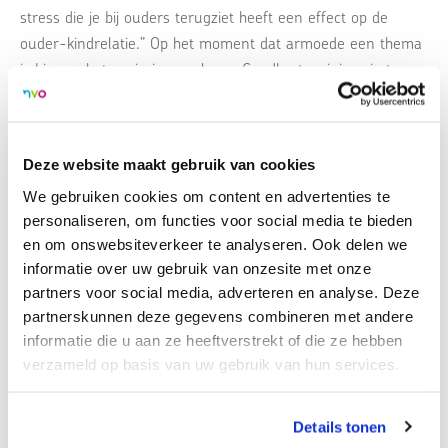
stress die je bij ouders terugziet heeft een effect op de
ouder-kindrelatie.” Op het moment dat armoede een thema
is binnen het gezin is er volgens Goedhart weinig ruimte
voor warmte, genegenheid en aandacht. Ook ervaren
kinderen stress op het moment dat bepaalde dingen niet
kunnen, aldus Goedhart. “Ze kunnen bijvoorbeeld niet
Deze website maakt gebruik van cookies
sporten, want daar hebben papa en mama geen geld voor.”
We gebruiken cookies om content en advertenties te
Deze stresservaringen hebben grote gevolgen op de lange
personaliseren, om functies voor social media te bieden
termijn.
en om onswebsiteverkeer te analyseren. Ook delen we
informatie over uw gebruik van onzesite met onze
> Klik
hier
om naar de podcast te gaan
partners voor social media, adverteren en analyse. Deze
partnerskunnen deze gegevens combineren met andere
informatie die u aan ze heeftverstrekt of die ze hebben
verzameld op basis van uw gebruik van hun services.
Terug naar overzicht
Deel dit artikel:
Details tonen