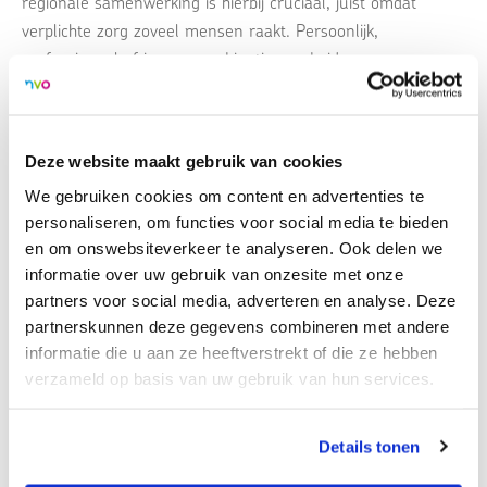
regionale samenwerking is hierbij cruciaal, juíst omdat
verplichte zorg zoveel mensen raakt. Persoonlijk,
professioneel of in een combinatie van beide.
Op donderdag 12 juni gaan we in Haarlem leren van ieders
ervaringen. Wat werkt om verplichte zorg zoveel mogelijk te
Deze website maakt gebruik van cookies
voorkomen? En wat werkt vooral niet? Op deze en vele
We gebruiken cookies om content en advertenties te
andere vragen gaan we antwoorden geven en deze met
personaliseren, om functies voor social media te bieden
elkaar delen.
en om onswebsiteverkeer te analyseren. Ook delen we
informatie over uw gebruik van onzesite met onze
partners voor social media, adverteren en analyse. Deze
Locatie:
partnerskunnen deze gegevens combineren met andere
Koepelgevangenis Haarlem
informatie die u aan ze heeftverstrekt of die ze hebben
verzameld op basis van uw gebruik van hun services.
Koepelplein 1
2031 WL, Haarlem
Bekijk op kaart
Details tonen