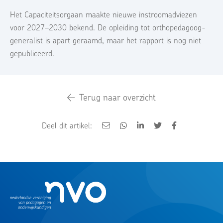
Het Capaciteitsorgaan maakte nieuwe instroomadviezen
voor 2027–2030 bekend. De opleiding tot orthopedagoog-
generalist is apart geraamd, maar het rapport is nog niet
gepubliceerd.
Terug naar overzicht
Deel dit artikel: