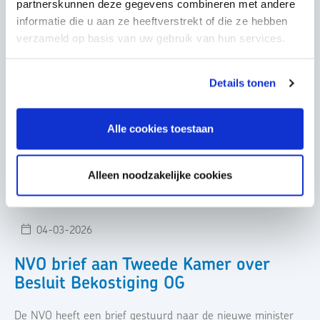
partnerskunnen deze gegevens combineren met andere
Gerelateerde berichten
informatie die u aan ze heeftverstrekt of die ze hebben
verzameld op basis van uw gebruik van hun services.
20-05-2026
Details tonen
Brief NVO aan vaste Kamercie VWS
n.a.v. Besluit centrale
Alle cookies toestaan
overheidsbekostiging OG
Brief NVO aan vaste Kamercie VWS n.a.v. Besluit centrale
Alleen noodzakelijke cookies
overheidsbekostiging OG
04-03-2026
NVO brief aan Tweede Kamer over
Besluit Bekostiging OG
De NVO heeft een brief gestuurd naar de nieuwe minister