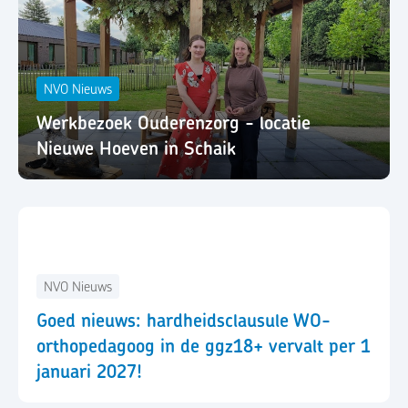
NVO Nieuws
Werkbezoek Ouderenzorg - locatie
Nieuwe Hoeven in Schaik
NVO Nieuws
Goed nieuws: hardheidsclausule WO-
orthopedagoog in de ggz18+ vervalt per 1
januari 2027!