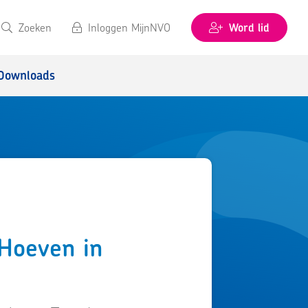
Zoeken
Inloggen MijnNVO
Word lid
Downloads
 Hoeven in