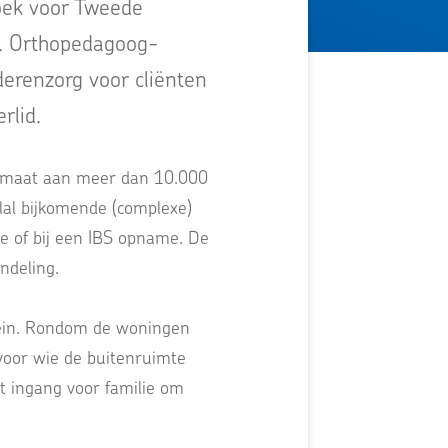
oek voor Tweede
k. Orthopedagoog-
derenzorg voor cliënten
rlid.
op maat aan meer dan 10.000
lal bijkomende (complexe)
tie of bij een IBS opname. De
ndeling.
rein. Rondom de woningen
 voor wie de buitenruimte
et ingang voor familie om