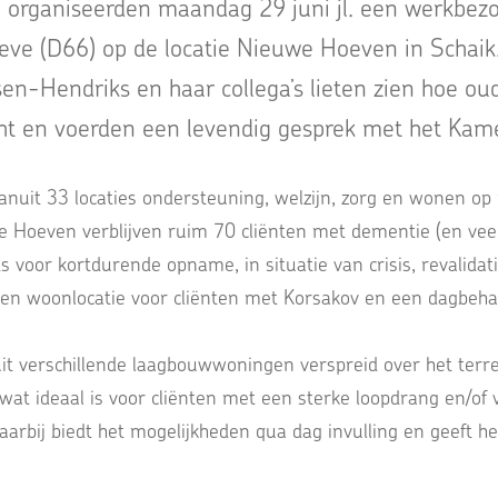
organiseerden maandag 29 juni jl. een werkbez
eve (D66) op de locatie Nieuwe Hoeven in Schai
sen-Hendriks en haar collega’s lieten zien hoe ou
ht en voerden een levendig gesprek met het Kame
vanuit 33 locaties ondersteuning, welzijn, zorg en wonen 
we Hoeven verblijven ruim 70 cliënten met dementie (en vee
ts voor kortdurende opname, in situatie van crisis, revalida
t een woonlocatie voor cliënten met Korsakov en een dagbeha
t verschillende laagbouwwoningen verspreid over het ter
, wat ideaal is voor cliënten met een sterke loopdrang en/of
aarbij biedt het mogelijkheden qua dag invulling en geeft h