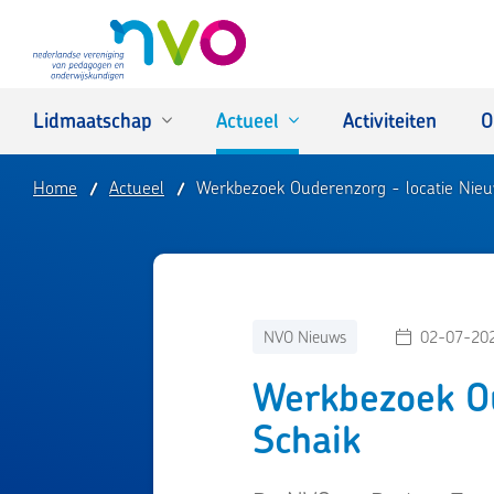
NVO
Lidmaatschap
Actueel
Activiteiten
O
Home
Actueel
Werkbezoek Ouderenzorg - locatie Nieu
NVO Nieuws
02-07-20
Werkbezoek Ou
Schaik