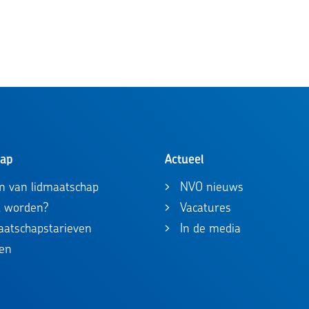
hap
Actueel
n van lidmaatschap
NVO nieuws
id worden?
Vacatures
maatschapstarieven
In de media
en