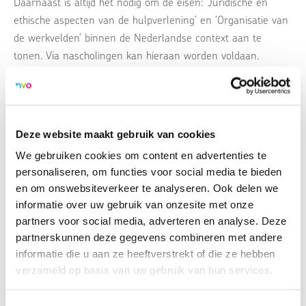
Daarnaast is altijd het nodig om de eisen: ‘Juridische en
ethische aspecten van de hulpverlening’ en ‘Organisatie van
de werkvelden’ binnen de Nederlandse context aan te
tonen. Via nascholingen kan hieraan worden voldaan.
Verklaring vooropleiding voor de registratie NVO pedagoog
MSWORD - 92.5 KB
Deze website maakt gebruik van cookies
We gebruiken cookies om content en advertenties te
personaliseren, om functies voor social media te bieden
Verklaring vooropleiding voor de registratie NVO orthopedagoog
MSWORD - 705.5 KB
en om onswebsiteverkeer te analyseren. Ook delen we
informatie over uw gebruik van onzesite met onze
NVO Registratiereglement
PDF - 834.93 KB
partners voor social media, adverteren en analyse. Deze
partnerskunnen deze gegevens combineren met andere
informatie die u aan ze heeftverstrekt of die ze hebben
verzameld op basis van uw gebruik van hun services.
Terug naar overzicht