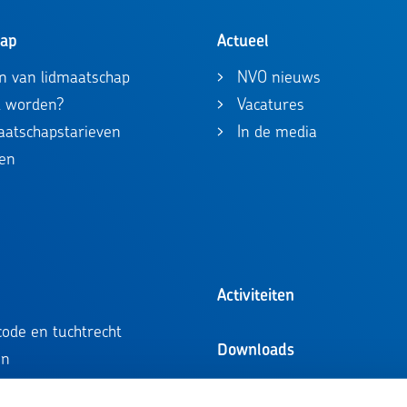
hap
Actueel
n van lidmaatschap
NVO nieuws
id worden?
Vacatures
maatschapstarieven
In de media
en
Activiteiten
ode en tuchtrecht
Downloads
en
ompetentieprofielen