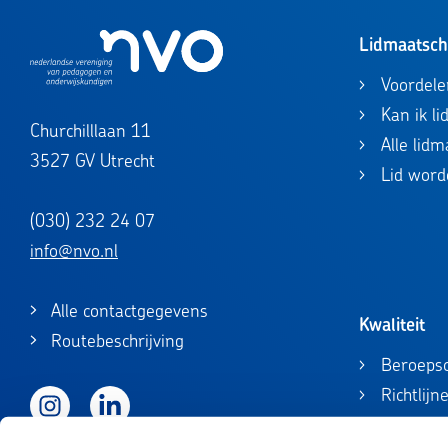
Lidmaatsc
Voordele
Kan ik l
Churchilllaan 11
Alle lid
3527 GV Utrecht
Lid word
(030) 232 24 07
info@nvo.nl
Alle contactgegevens
Kwaliteit
Routebeschrijving
Beroepsc
Richtlijn
Instagram
LinkedIn
Beroepsc