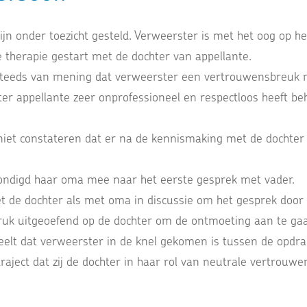
ijn onder toezicht gesteld. Verweerster is met het oog op he
e therapie gestart met de dochter van appellante.
 steeds van mening dat verweerster een vertrouwensbreuk 
er appellante zeer onprofessioneel en respectloos heeft be
niet constateren dat er na de kennismaking met de dochte
ndigd haar oma mee naar het eerste gesprek met vader.
 de dochter als met oma in discussie om het gesprek door 
druk uitgeoefend op de dochter om de ontmoeting aan te ga
elt dat verweerster in de knel gekomen is tussen de opdrac
raject dat zij de dochter in haar rol van neutrale vertrou