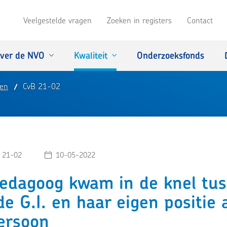
Veelgestelde vragen
Zoeken in registers
Contact
ver de NVO
Kwaliteit
Onderzoeksfonds
ken
CvB 21-02
 21-02
10-05-2022
edagoog kwam in de knel tu
e G.I. en haar eigen positie 
ersoon