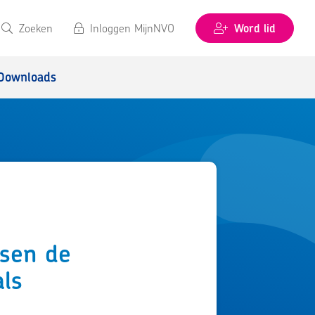
Zoeken
Inloggen MijnNVO
Word lid
Downloads
ssen de
als