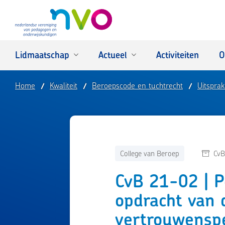
NVO
Lidmaatschap
Actueel
Activiteiten
O
Home
Kwaliteit
Beroepscode en tuchtrecht
Uitspra
College van Beroep
CvB
CvB 21-02 | P
opdracht van d
vertrouwensp