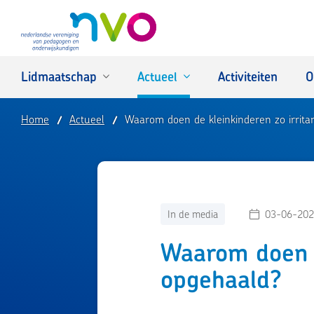
NVO
Lidmaatschap
Actueel
Activiteiten
O
Home
Actueel
Waarom doen de kleinkinderen zo irrita
In de media
03-06-202
Waarom doen d
opgehaald?