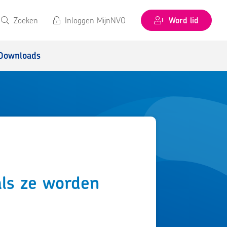
Zoeken
Inloggen MijnNVO
Word lid
Downloads
als ze worden