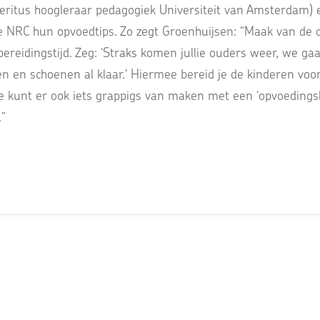
eritus hoogleraar pedagogiek Universiteit van Amsterdam) 
e NRC hun opvoedtips. Zo zegt Groenhuijsen: “Maak van de o
reidingstijd. Zeg: ‘Straks komen jullie ouders weer, we gaan 
sen en schoenen al klaar.’ Hiermee bereid je de kinderen voo
e kunt er ook iets grappigs van maken met een ‘opvoedingsh
.”