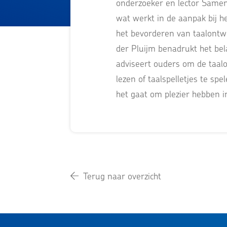
onderzoeker en lector Samen
wat werkt in de aanpak bij he
het bevorderen van taalontwi
der Pluijm benadrukt het bela
adviseert ouders om de taalo
lezen of taalspelletjes te spe
het gaat om plezier hebben in
Terug naar overzicht