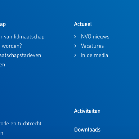
hap
Actueel
n van lidmaatschap
NVO nieuws
id worden?
Vacatures
maatschapstarieven
In de media
en
Activiteiten
ode en tuchtrecht
Downloads
en