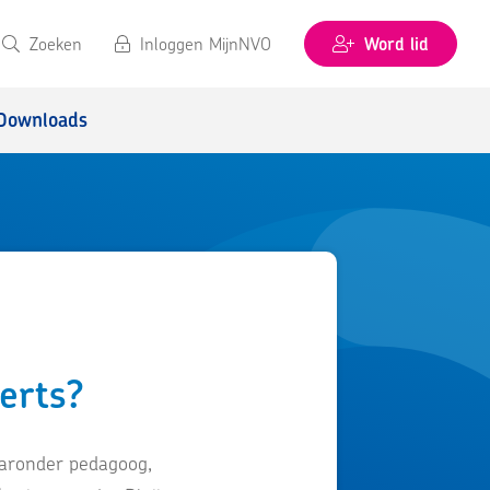
Zoeken
Inloggen MijnNVO
Word lid
Downloads
erts?
aaronder pedagoog,