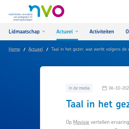
NVO
Lidmaatschap
Actueel
Activiteiten
O
Home
Actueel
Taal in het gezin: wat werkt volgens de 
In de media
06-10-202
Taal in het ge
Op
Movisie
vertellen ervarin