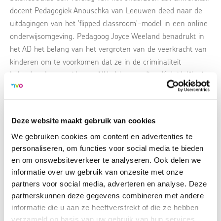
docent Pedagogiek Anouschka van Leeuwen deed naar de
uitdagingen van het 'flipped classroom'-model in een online
onderwijsomgeving. Pedagoog Joyce Weeland benadrukt in
het AD het belang van het vergroten van de veerkracht van
kinderen om te voorkomen dat ze in de criminaliteit
belanden. In een video op NU.nl legt ze dit zelf duidelijk uit.
In de podcast KLIK gaat orthopedagoog Lot de Swart in
gesprek over de ondersteuning van mensen uit andere
culturen. Op DenHaagFM vertelt orthopedagoog Rens Vernij
Deze website maakt gebruik van cookies
over zijn nieuwe koffiebar Zelfspot, waar jongeren
We gebruiken cookies om content en advertenties te
laagdrempelig met anderen in gesprek kunnen gaan. In de
personaliseren, om functies voor social media te bieden
Volkskrant reacties op de oproep van universitair docent
en om onswebsiteverkeer te analyseren. Ook delen we
pedagogiek aan de Universiteit Utrecht Tjitkse de Groot. Zij
informatie over uw gebruik van onzesite met onze
zet vraagtekens bij het gebruik van de zogenaamde ‘ouder-
partners voor social media, adverteren en analyse. Deze
app’ op kinderdagverblijven en op scholen.
partnerskunnen deze gegevens combineren met andere
informatie die u aan ze heeftverstrekt of die ze hebben
> Lees
hier
de volledige bijdrages
verzameld op basis van uw gebruik van hun services.