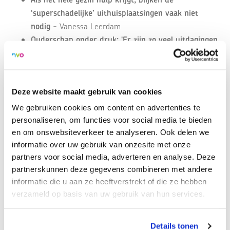
‘superschadelijke’ uithuisplaatsingen vaak niet
nodig -
Vanessa Leerdam
Ouderschap onder druk: 'Er zijn zo veel uitdagingen
in de maatschappij' -
Maartje Luijk
Moet ik me neerleggen bij het feit dat ik mijn
halfzusje niet mag zien? -
Liesbeth Groenhuijsen
Deze website maakt gebruik van cookies
Welke andere volwassenen vormen het vangnet
voor jouw kind? -
Amaranta de Haan
We gebruiken cookies om content en advertenties te
Hoge bedragen voor een traject en 3 van de 4 keer
personaliseren, om functies voor social media te bieden
een ADHD-diagnose -
Laura Batstra
en om onswebsiteverkeer te analyseren. Ook delen we
informatie over uw gebruik van onzesite met onze
partners voor social media, adverteren en analyse. Deze
> Lees
hier
de volledige bijdrages
partnerskunnen deze gegevens combineren met andere
informatie die u aan ze heeftverstrekt of die ze hebben
verzameld op basis van uw gebruik van hun services.
Terug naar overzicht
Details tonen