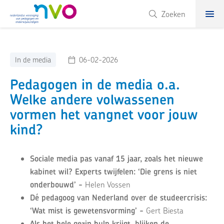
NVO
Zoeken
In de media
06-02-2026
Pedagogen in de media o.a.
Welke andere volwassenen
vormen het vangnet voor jouw
kind?
Sociale media pas vanaf 15 jaar, zoals het nieuwe
kabinet wil? Experts twijfelen: ‘Die grens is niet
onderbouwd’ -
Helen Vossen
Dé pedagoog van Nederland over de studeercrisis:
‘Wat mist is gewetensvorming’ -
Gert Biesta
Als het hele gezin hulp krijgt, blijken de