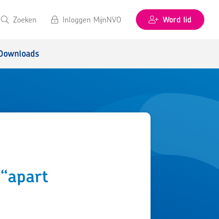
Zoeken
Inloggen MijnNVO
Word lid
Downloads
 “apart