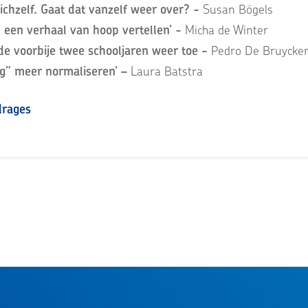
 zichzelf. Gaat dat vanzelf weer over? -
Susan Bögels
l een verhaal van hoop vertellen’ -
Micha de Winter
e voorbije twee schooljaren weer toe -
Pedro De Bruycke
ag” meer normaliseren’ –
Laura Batstra
drages