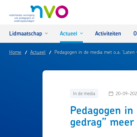
NVO
Lidmaatschap
Actueel
Activiteiten
O
Home
Actueel
Pedagogen in de media met o.a. ‘Laten 
In de media
20-09-202
Pedagogen in 
gedrag” meer 