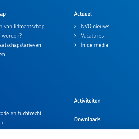
hap
Actueel
n van lidmaatschap
NVO nieuws
id worden?
Vacatures
maatschapstarieven
In de media
en
Activiteiten
ode en tuchtrecht
Downloads
en
ompetentieprofielen