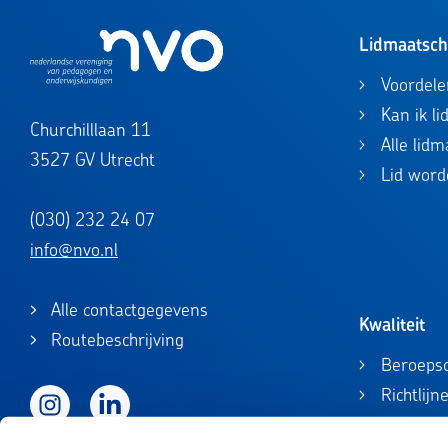
Lidmaatsc
Voordele
Kan ik l
Churchilllaan 11
Alle lid
3527 GV Utrecht
Lid word
(030) 232 24 07
info@nvo.nl
Alle contactgegevens
Kwaliteit
Routebeschrijving
Beroepsc
Richtlijn
Instagram
LinkedIn
Beroepsc