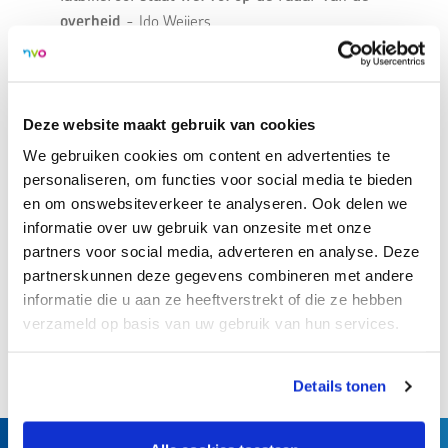
overheid
- Ido Weijers
‘Pedagogen als zondebok? Wij vrezen dat de
geschiedenis zich herhaalt’
- Jan Masschelein en
Maarten Simons
Pedagoog Micha de Winter komt naar Odijk: ‘Geef
Deze website maakt gebruik van cookies
jongeren hoop’
- Micha de Winter
We gebruiken cookies om content en advertenties te
personaliseren, om functies voor social media te bieden
> Lees
hier
de volledige bijdrages
en om onswebsiteverkeer te analyseren. Ook delen we
informatie over uw gebruik van onzesite met onze
partners voor social media, adverteren en analyse. Deze
partnerskunnen deze gegevens combineren met andere
Terug naar overzicht
informatie die u aan ze heeftverstrekt of die ze hebben
verzameld op basis van uw gebruik van hun services.
Deel dit artikel:
Details tonen