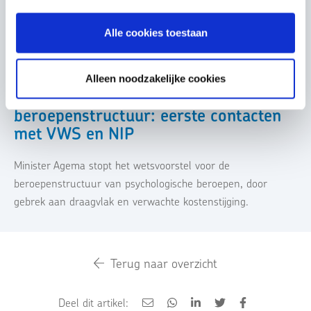
Gerelateerde berichten
Alle cookies toestaan
21-11-2024
Alleen noodzakelijke cookies
Wetsvoorstel psychologische
beroepenstructuur: eerste contacten
met VWS en NIP
Minister Agema stopt het wetsvoorstel voor de
beroepenstructuur van psychologische beroepen, door
gebrek aan draagvlak en verwachte kostenstijging.
Terug naar overzicht
Deel dit artikel: