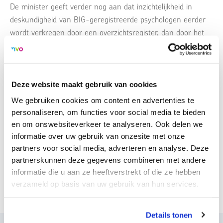
De minister geeft verder nog aan dat inzichtelijkheid in
deskundigheid van BIG-geregistreerde psychologen eerder
wordt verkregen door een overzichtsregister, dan door het
verminderen van beroepstitels.
Uit het besluit van de minister is niet af te leiden wat dit
Deze website maakt gebruik van cookies
betekent voor de vraag of de opleiding tot gz-psycholoog
openblijft voor orthopedagogen, zoals nu nog wel steeds het
We gebruiken cookies om content en advertenties te
geval is. Wij zullen ons daar uiteraard voor in blijven zetten
personaliseren, om functies voor social media te bieden
en om onswebsiteverkeer te analyseren. Ook delen we
en met de betrokken partijen over in gesprek blijven.
informatie over uw gebruik van onzesite met onze
partners voor social media, adverteren en analyse. Deze
We houden verdere ontwikkelingen in de gaten en houden
partnerskunnen deze gegevens combineren met andere
jullie op de hoogte. Op de pagina
Beroepenstructuur
informatie die u aan ze heeftverstrekt of die ze hebben
psychologische zorg
(achter de inlog) lees je terug welke
verzameld op basis van uw gebruik van hun services.
acties de NVO eerder deed binnen dit dossier.
Details tonen