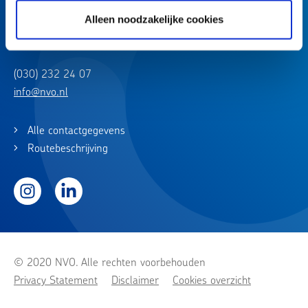
Churchilllaan 11
Alleen noodzakelijke cookies
3527 GV Utrecht
(030) 232 24 07
info@nvo.nl
Alle contactgegevens
Routebeschrijving
Instagram
LinkedIn
© 2020 NVO. Alle rechten voorbehouden
Privacy Statement
Disclaimer
Cookies overzicht