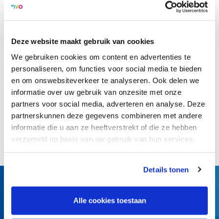
spelen. Het voordeel van eerder vrij zijn, gaat niet helemaal
op. Becker: “Veel kinderen gaan na school naar een BSO,
wat gestructureerde opvang is. Ze moeten daar ook
Deze website maakt gebruik van cookies
luisteren, zitten en moeten zich voegen in de groep. Het is
We gebruiken cookies om content en advertenties te
geen échte vrije tijd.”
personaliseren, om functies voor social media te bieden
en om onswebsiteverkeer te analyseren. Ook delen we
informatie over uw gebruik van onzesite met onze
Terug naar overzicht
partners voor social media, adverteren en analyse. Deze
partnerskunnen deze gegevens combineren met andere
informatie die u aan ze heeftverstrekt of die ze hebben
Deel dit artikel:
verzameld op basis van uw gebruik van hun services.
Details tonen
Alle cookies toestaan