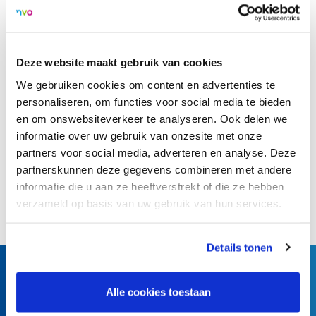
ramp in Turkije. Marielle Beckers: “Als ze vragen hebben is
het wel belangrijk om antwoord te geven, maar hou dat
vooral kort en krachtig.”
Deze website maakt gebruik van cookies
We gebruiken cookies om content en advertenties te
>
Naar artikel
personaliseren, om functies voor social media te bieden
en om onswebsiteverkeer te analyseren. Ook delen we
informatie over uw gebruik van onzesite met onze
Terug naar overzicht
partners voor social media, adverteren en analyse. Deze
partnerskunnen deze gegevens combineren met andere
informatie die u aan ze heeftverstrekt of die ze hebben
Deel dit artikel:
verzameld op basis van uw gebruik van hun services.
Details tonen
Alle cookies toestaan