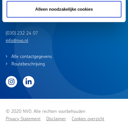
Alleen noodzakelijke cookies
Churchilllaan 11
3527 GV Utrecht
(030) 232 24 07
info@nvo.nl
Alle contactgegevens
Routebeschrijving
Instagram
LinkedIn
© 2020 NVO. Alle rechten voorbehouden
Privacy Statement
Disclaimer
Cookies overzicht