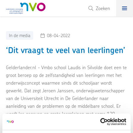
NVO
Zoeken
In de media
08-04-2022
‘Dit vraagt te veel van leerlingen’
Gelderlander.nl - Vmbo school Laudis in Silvolde doet een te
groot beroep op de zelfstandigheid van leerlingen met het
onderwijsconcept waarmee sinds dit schooljaar wordt
gewerkt. Dat zegt Jeroen Janssen, onderwijswetenschapper
van de Universiteit Utrecht in De Gelderlander naar
aanleiding van de problemen op de middelbare school. Er
wordt les gegeven op grote leerpleinen met soms 120
scholieren tegelijk. “Ik begrijp dat ouders bezorgd zijn.