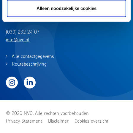
Churchilllaan 11
Alleen noodzakelijke cookies
3527 GV Utrecht
(030) 232 24 07
info@nvo.nl
Alle contactgegevens
Routebeschrijving
Instagram
LinkedIn
© 2020 NVO. Alle rechten voorbehouden
Privacy Statement
Disclaimer
Cookies overzicht