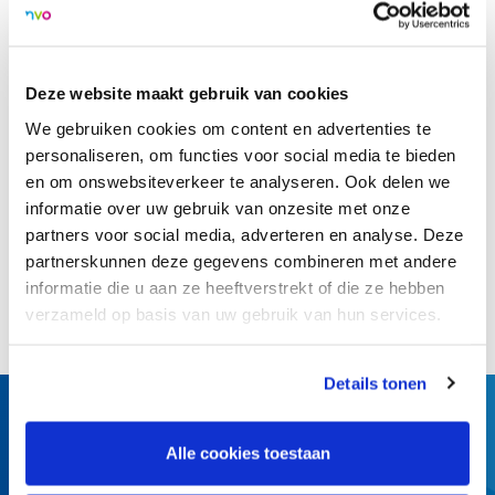
nou eerder een helpende hand had kunnen toereiken, had
het helemaal niet zo ver hoeven komen. Uit deze gedachte
is Buurtgezinnen ontstaan. Een ‘community’, de helpende
Deze website maakt gebruik van cookies
hand in je eigen buurt. Op
Rodi.nl
vertelt ze er meer over
We gebruiken cookies om content en advertenties te
en gaat het ook over de regionale ontwikkelingen.
personaliseren, om functies voor social media te bieden
en om onswebsiteverkeer te analyseren. Ook delen we
informatie over uw gebruik van onzesite met onze
Terug naar overzicht
partners voor social media, adverteren en analyse. Deze
partnerskunnen deze gegevens combineren met andere
informatie die u aan ze heeftverstrekt of die ze hebben
Deel dit artikel:
verzameld op basis van uw gebruik van hun services.
Details tonen
Alle cookies toestaan