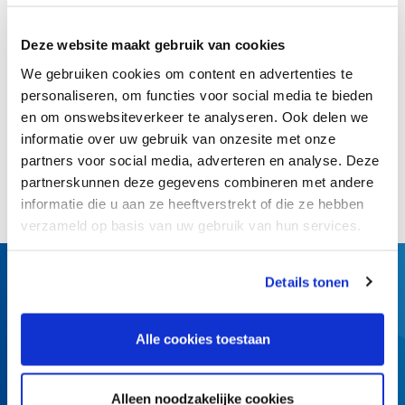
>
Naar geluidsfragment
Deze website maakt gebruik van cookies
We gebruiken cookies om content en advertenties te
personaliseren, om functies voor social media te bieden
en om onswebsiteverkeer te analyseren. Ook delen we
Terug naar overzicht
informatie over uw gebruik van onzesite met onze
partners voor social media, adverteren en analyse. Deze
Deel dit artikel:
partnerskunnen deze gegevens combineren met andere
informatie die u aan ze heeftverstrekt of die ze hebben
verzameld op basis van uw gebruik van hun services.
Details tonen
Alle cookies toestaan
Churchilllaan 11
3527 GV Utrecht
Alleen noodzakelijke cookies