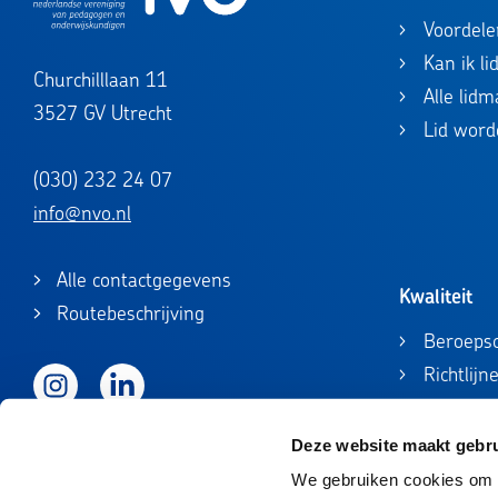
Voordele
Kan ik l
Churchilllaan 11
Alle lid
3527 GV Utrecht
Lid word
(030) 232 24 07
info@nvo.nl
Alle contactgegevens
Kwaliteit
Routebeschrijving
Beroepsc
Richtlijn
Instagram
LinkedIn
Beroepsc
Registrat
Deze website maakt gebru
Accredita
We gebruiken cookies om c