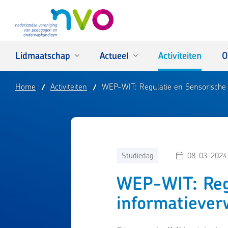
NVO
Lidmaatschap
Actueel
Activiteiten
O
Home
Activiteiten
WEP-WIT: Regulatie en Sensorische 
Studiedag
08-03-2024
WEP-WIT: Reg
informatiever