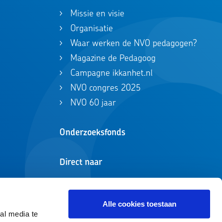
Missie en visie
Organisatie
Waar werken de NVO pedagogen?
Magazine de Pedagoog
Campagne ikkanhet.nl
NVO congres 2025
NVO 60 jaar
Onderzoeksfonds
Direct naar
Zoeken in registers
ikkanhet.nl
Alle cookies toestaan
al media te