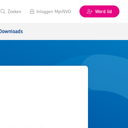
Zoeken
Inloggen MijnNVO
Word lid
Downloads