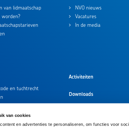
n van lidmaatschap
NVO nieuws
id worden?
Vacatures
maatschapstarieven
In de media
en
Activiteiten
ode en tuchtrecht
Downloads
en
ompetentieprofielen
ie
ik van cookies
tie
ontent en advertenties te personaliseren, om functies voor soci