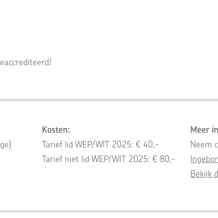
geaccrediteerd!
Kosten:
Meer in
ge)
Tarief lid WEP/WIT 2025:
€ 40,-
Neem c
Tarief niet lid WEP/WIT 2025:
€ 80,-
Ingebo
Bekijk 