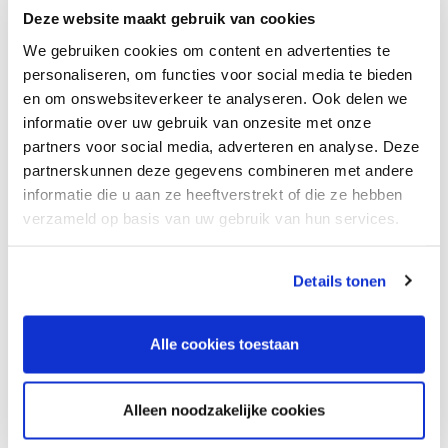
Deze website maakt gebruik van cookies
Meer informatie:
We gebruiken cookies om content en advertenties te
Neem contact op met
personaliseren, om functies voor social media te bieden
Ingeborg van Impelen
en om onswebsiteverkeer te analyseren. Ook delen we
informatie over uw gebruik van onzesite met onze
partners voor social media, adverteren en analyse. Deze
Accreditatie:
partnerskunnen deze gegevens combineren met andere
Accreditatie is toegekend.K&J/OG herregistratie 1 punt, K&J
informatie die u aan ze heeftverstrekt of die ze hebben
opleiding - overige taken 0,5 punt
verzameld op basis van uw gebruik van hun services.
Details tonen
Webinar: "Rol, taak en verantwoordelijkheid van
orthopedagogen in de gehandicaptenzorg".
Alle cookies toestaan
14 november 2023, 18:00 uur - 19:00 uur
Alleen noodzakelijke cookies
Inschrijving niet meer mogelijk