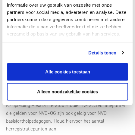
Tweedaagse cursus mét uitgebreide e-learning.
informatie over uw gebruik van onzesite met onze
partners voor social media, adverteren en analyse. Deze
partnerskunnen deze gegevens combineren met andere
informatie die u aan ze heeftverstrekt of die ze hebben
Locatie:
verzameld op basis van uw gebruik van hun services.
La Vie Meeting Center
Sint Jacobsstraat 61
3511 BP, Utrecht
Details tonen
Bekijk op kaart
Alle cookies toestaan
Accreditatie:
NIP K&J / NVO-OG*: 17,0 K&J/OG herregistratie | 8,0 KJ
Alleen noodzakelijke cookies
opleiding – behandeling | 9,0 KJ opleiding -diagnostiek | 6,0
KJ opleiding – extra literatuurstudie *De accreditatiepunten
die gelden voor NVO-OG zijn ook geldig voor NVO
basis(ortho)pedagogen. Houd hiervoor het aantal
herregistratiepunten aan.