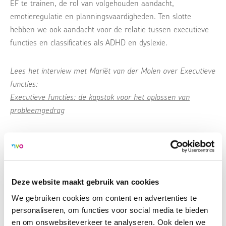
EF te trainen, de rol van volgehouden aandacht,
emotieregulatie en planningsvaardigheden. Ten slotte
hebben we ook aandacht voor de relatie tussen executieve
functies en classificaties als ADHD en dyslexie.
Lees het interview met Mariët van der Molen over Executieve
functies:
Executieve functies: de kapstok voor het oplossen van
probleemgedrag
Kernpunten:
Wat zijn executieve functies en waarom zijn ze
belangrijk;
Aandacht voor verbeter- en trainingsmogelijkheden
Deze website maakt gebruik van cookies
van executieve functies;
We gebruiken cookies om content en advertenties te
Leer aansluiten bij de executieve functies van
personaliseren, om functies voor social media te bieden
kinderen en jongeren;
en om onswebsiteverkeer te analyseren. Ook delen we