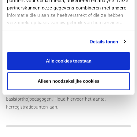
partners voor social media, adverteren en analyse. Deze
Tweedaagse cursus mét uitgebreide e-learning.
partnerskunnen deze gegevens combineren met andere
informatie die u aan ze heeftverstrekt of die ze hebben
verzameld op basis van uw gebruik van hun services.
Locatie:
Online
Details tonen
Accreditatie:
Alle cookies toestaan
NIP K&J / NVO-OG*: 17,0 K&J/OG herregistratie | 8,0 KJ
opleiding – behandeling | 9,0 KJ opleiding -diagnostiek | 6,0
Alleen noodzakelijke cookies
KJ opleiding – extra literatuurstudie *De accreditatiepunten
die gelden voor NVO-OG zijn ook geldig voor NVO
basis(ortho)pedagogen. Houd hiervoor het aantal
herregistratiepunten aan.