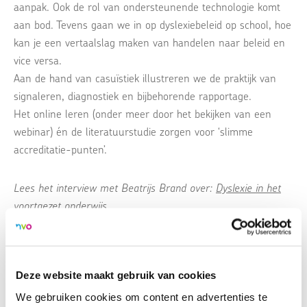
aanpak. Ook de rol van ondersteunende technologie komt
aan bod. Tevens gaan we in op dyslexiebeleid op school, hoe
kan je een vertaalslag maken van handelen naar beleid en
vice versa.
Aan de hand van casuïstiek illustreren we de praktijk van
signaleren, diagnostiek en bijbehorende rapportage.
Het online leren (onder meer door het bekijken van een
webinar) én de literatuurstudie zorgen voor ‘slimme
accreditatie-punten’.
Lees het interview met Beatrijs Brand over:
Dyslexie in het
voortgezet onderwijs.
Kernpunten:
100% online;
Deze website maakt gebruik van cookies
signaleren van ernstige lees- en spellingproblemen
en dyslexie in het VO;
We gebruiken cookies om content en advertenties te