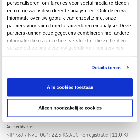
personaliseren, om functies voor social media te bieden
begeleiding van dyslexie in het VO;
en om onswebsiteverkeer te analyseren. Ook delen we
gaat uit van brede vakinhoudelijke richtlijn dyslexie die
informatie over uw gebruik van onzesite met onze
is geschreven in opdracht van de beroepsverenigingen
partners voor social media, adverteren en analyse. Deze
NIP, NVO, LBRT en het Nederlands Kwaliteitsinstituut
partnerskunnen deze gegevens combineren met andere
Dyslexie (NKD);
informatie die u aan ze heeftverstrekt of die ze hebben
praktische vaardigheden voor diagnostiek en
verzameld op basis van uw gebruik van hun services.
rapportage;
uitgangspunten van adequaat dyslexiebeleid op
Details tonen
school.
Alle cookies toestaan
Locatie:
Online
Alleen noodzakelijke cookies
Accreditatie:
NIP K&J / NVO-OG*: 22,5 K&J/OG herregistratie | 11,0 KJ