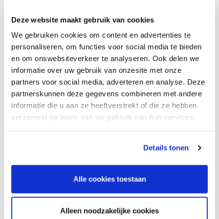
Deze website maakt gebruik van cookies
Kernpunten:
behandelen van perinataal trauma en verlies met
We gebruiken cookies om content en advertenties te
personaliseren, om functies voor social media te bieden
EMDR, CGT en lichaamsgerichte interventies;
en om onswebsiteverkeer te analyseren. Ook delen we
met aandacht voor de hechtingsrelatie tussen moeder
informatie over uw gebruik van onzesite met onze
en baby;
partners voor social media, adverteren en analyse. Deze
naast aandacht voor behandeling ook aandacht voor
partnerskunnen deze gegevens combineren met andere
specifieke kenmerken van de doelgroep; de
informatie die u aan ze heeftverstrekt of die ze hebben
therapeutische relatie en het opstellen van een
verzameld op basis van uw gebruik van hun services.
behandelplan;
online leer je de theorie, klassikaal ligt de focus op
Details tonen
oefenen, casuïstiek en samen leren;
docent met veel ervaring en dus praktijkcasussen over
behandeling bij psychische klachten rondom
Alle cookies toestaan
zwangerschap en geboorte.
Alleen noodzakelijke cookies