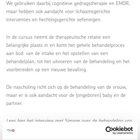
We gebruiken daarbij cognitieve gedragstherapie en EMDR,
maar hebben ook aandacht voor lichaamsgerichte
interventies en hechtingsgerichte oefeningen.
In de cursus neemt de therapeutische relatie een
belangrijke plaats in en komt het gehele behandelproces
aan bod: van de intake en het opstellen van een
behandelplan, tot het uitvoeren van de behandeling en het
voorbereiden op een nieuwe bevalling.
De nascholing richt zich op de behandeling van de vrouw,
maar er is ook aandacht voor de (ongeboren) baby en de
partner.
Lees
hier
het interview met Simone over de behandeling van
perinataal trauma: ‘
Het is heel bijzonder om in deze mooie,
maar ook kwetsbare fase een tijdje mee te mogen lopen’.