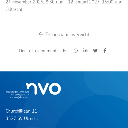
24 november 2026, 8:30 uur - 12 januari 2027, 16:00 uur
, Utrecht
Terug naar overzicht
Deel dit evenement:
Churchilllaan 11
3527 GV Utrecht