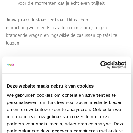
voor die momenten dat je écht even twijfelt.
Jouw praktijk staat centraal:
Dit is géén
eenrichtingsverkeer. Er is volop ruimte om je eigen
brandende vragen en ingewikkelde casussen op tafel te
leggen.
Samen wegen we de regels, scherpen we je professionele
intuïtie aan en zorgen we dat je met hernieuwde
ruggengraat je praktijk in stapt. Mis het niet!
Deze website maakt gebruik van cookies
Heb je al een specifieke casus in je hoofd die je hieraan wilt
We gebruiken cookies om content en advertenties te
toetsen? Sluit dan aan bij deze praktische bijeenkomst.
personaliseren, om functies voor social media te bieden
en om onswebsiteverkeer te analyseren. Ook delen we
informatie over uw gebruik van onzesite met onze
partners voor social media, adverteren en analyse. Deze
Locatie:
partnerskunnen deze gegevens combineren met andere
Online via Teams (u ontvangt de link ongeveer 1 week voor