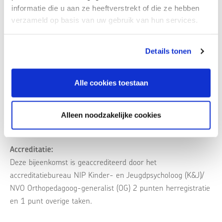
informatie die u aan ze heeftverstrekt of die ze hebben
aanvang van dit webinar)
verzameld op basis van uw gebruik van hun services.
Kosten:
Tarief NVO-lid: Gratis
Details tonen
Tarief Niet-lid:
€ 20,-
Alle cookies toestaan
Meer informatie:
Neem contact op met
Anka Pul
Alleen noodzakelijke cookies
Accreditatie:
Deze bijeenkomst is geaccrediteerd door het
accreditatiebureau NIP Kinder- en Jeugdpsycholoog (K&J)/
NVO Orthopedagoog-generalist (OG) 2 punten herregistratie
en 1 punt overige taken.