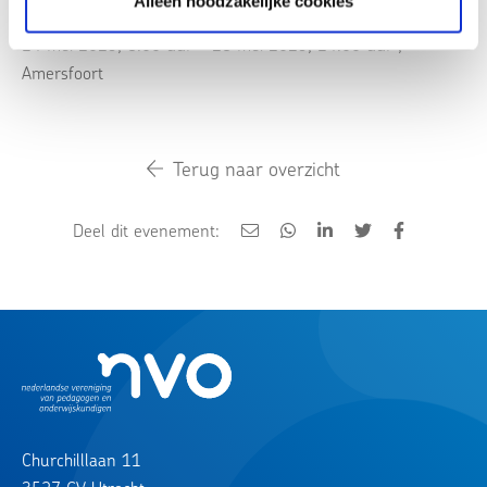
Alleen noodzakelijke cookies
cursus)
14 mei 2025, 8:00 uur - 28 mei 2025, 14:00 uur
,
Amersfoort
Terug naar overzicht
Deel dit evenement:
Churchilllaan 11