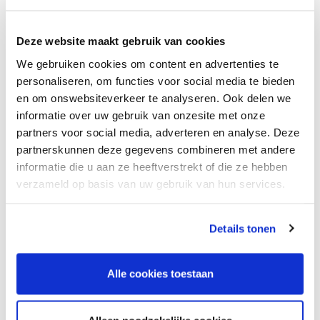
Welke eisen worden gesteld aan een zorgplan en
stappenplan?
Deze website maakt gebruik van cookies
Alternatieven voor onvrijwillige zorg
We gebruiken cookies om content en advertenties te
Het toepassen van de theorie in praktijk - waar loop je
personaliseren, om functies voor social media te bieden
tegenaan?
en om onswebsiteverkeer te analyseren. Ook delen we
informatie over uw gebruik van onzesite met onze
partners voor social media, adverteren en analyse. Deze
partnerskunnen deze gegevens combineren met andere
Locatie:
informatie die u aan ze heeftverstrekt of die ze hebben
Meeting Center Amersfoort Regardz De Eenhoorn
verzameld op basis van uw gebruik van hun services.
Barchman Wuytierslaan 2
3818 LH, Amersfoort
Bekijk op kaart
Details tonen
Alle cookies toestaan
Inschrijving niet meer mogelijk
Medilex: Zorgverantwoordelijke Wzd (tweedaagse