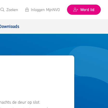
Zoeken
Inloggen MijnNVO
Word lid
Downloads
nachts de deur op slot