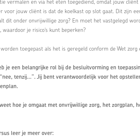
tie vermalen en via het eten toegediend, omdat jouw cliënt
 voor jouw cliënt is dat de koelkast op slot gaat. Dit zijn e
alt dit onder onvrijwillige zorg? En moet het vastgelegd wor
, waardoor je risico’s kunt beperken?
n worden toegepast als het is geregeld conform de Wet zor
b je een belangrijke rol bij de besluitvorming en toepassin
 “nee, tenzij...”. Jij bent verantwoordelijk voor het opstel
penplan.
r weet hoe je omgaat met onvrijwillige zorg, het zorgplan,
sus leer je meer over: