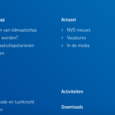
hap
Actueel
n van lidmaatschap
NVO nieuws
id worden?
Vacatures
maatschapstarieven
In de media
en
Activiteiten
ode en tuchtrecht
Downloads
en