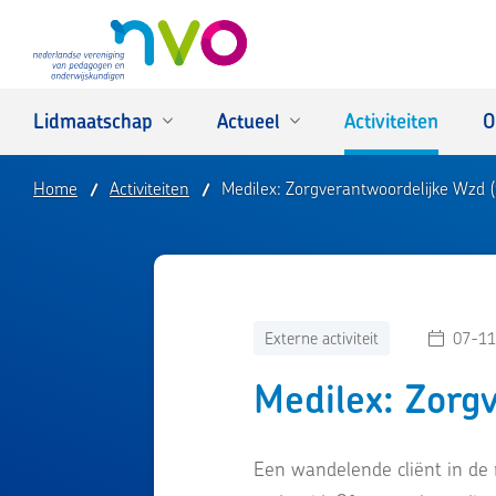
NVO
Lidmaatschap
Actueel
Activiteiten
O
Home
Activiteiten
Medilex: Zorgverantwoordelijke Wzd 
Externe activiteit
07-11
Medilex: Zorg
Een wandelende cliënt in de n