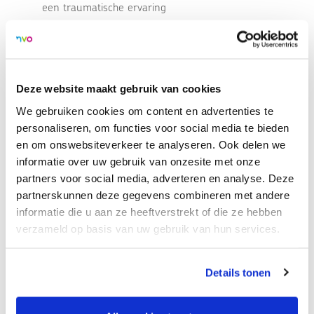
een traumatische ervaring
Veiligheid en vertrouwen bouwen met je cliënt?
Na een plenaire ochtend kun je in de middag kiezen uit drie
verschillende verdiepingssessies.
Deze website maakt gebruik van cookies
We gebruiken cookies om content en advertenties te
personaliseren, om functies voor social media te bieden
Locatie:
en om onswebsiteverkeer te analyseren. Ook delen we
NH Hotel
informatie over uw gebruik van onzesite met onze
Stationsstraat 75
partners voor social media, adverteren en analyse. Deze
partnerskunnen deze gegevens combineren met andere
3811 MH, Amersfoort
informatie die u aan ze heeftverstrekt of die ze hebben
Bekijk op kaart
verzameld op basis van uw gebruik van hun services.
Accreditatie:
Details tonen
(Kinder- en jeugd)psychologen & Orthopedagogen - NIP
K&J/NVO - 6 punten