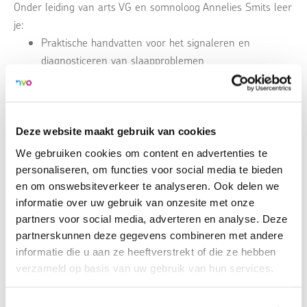
Onder leiding van arts VG en somnoloog Annelies Smits leer
je:
Praktische handvatten voor het signaleren en
diagnosticeren van slaapproblemen
Welke prikkels dragen bij aan slaapproblematiek
Welke medicamenteuze en niet medicamenteuze
behandeling je kunt bieden
Het creëren van een slaapvriendelijke omgeving
Deze website maakt gebruik van cookies
We gebruiken cookies om content en advertenties te
Schrijf je in
en bereid je voor om de slaapkwaliteit van jouw
personaliseren, om functies voor social media te bieden
en om onswebsiteverkeer te analyseren. Ook delen we
cliënten aanzienlijk te verbeteren.
informatie over uw gebruik van onzesite met onze
partners voor social media, adverteren en analyse. Deze
partnerskunnen deze gegevens combineren met andere
Locatie:
informatie die u aan ze heeftverstrekt of die ze hebben
NH Hotel
verzameld op basis van uw gebruik van hun services.
Stationsstraat 75
3811 MH , Amersfoort