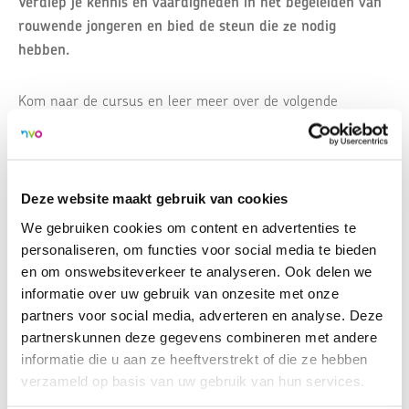
Verdiep je kennis en vaardigheden in het begeleiden van
rouwende jongeren en bied de steun die ze nodig
hebben.
Kom naar de cursus en leer meer over de volgende
thema’s:
• Herkennen van signalen van complexe rouw bij
jongeren
Deze website maakt gebruik van cookies
• Effectieve interventies en begeleidingsmethoden
We gebruiken cookies om content en advertenties te
• Communicatie met jongeren en hun families
personaliseren, om functies voor social media te bieden
• Het creëren van een veilige en ondersteunende
en om onswebsiteverkeer te analyseren. Ook delen we
omgeving
informatie over uw gebruik van onzesite met onze
• Samenwerking met andere zorgprofessionals en
partners voor social media, adverteren en analyse. Deze
instanties
partnerskunnen deze gegevens combineren met andere
informatie die u aan ze heeftverstrekt of die ze hebben
verzameld op basis van uw gebruik van hun services.
Schrijf je nu in
voor de cursus "Rouw bij Jongeren" en