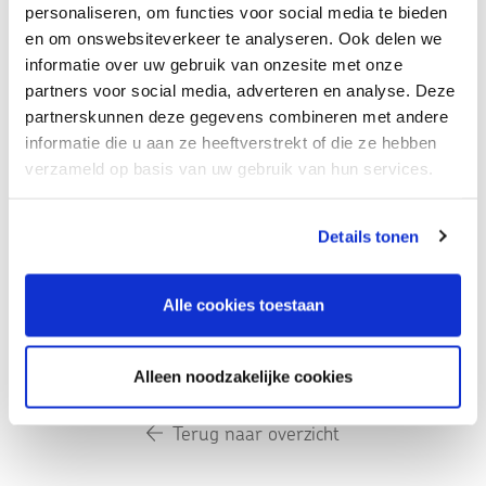
personaliseren, om functies voor social media te bieden
autisme?
en om onswebsiteverkeer te analyseren. Ook delen we
informatie over uw gebruik van onzesite met onze
partners voor social media, adverteren en analyse. Deze
Locatie:
partnerskunnen deze gegevens combineren met andere
La Vie Meeting Center
informatie die u aan ze heeftverstrekt of die ze hebben
St. Jacobsstraat 61
verzameld op basis van uw gebruik van hun services.
3511 BP, Utrecht
Bekijk op kaart
Details tonen
Medilex: Autismecoach (zesdaagse cursus)
Alle cookies toestaan
24 september 2026, 7:30 uur - 10 december 2026, 15:00
uur
, Utrecht
Alleen noodzakelijke cookies
Terug naar overzicht