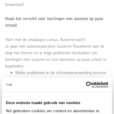
lesaanbod?
Maak het verschil voor leerlingen met autisme op jouw
school!
Start met de zesdaagse cursus 'Autismecoach'!
Je gaat met autismespecialist Suzanne Rouwhorst aan de
slag met theorie en je krijgt praktische handvatten om
leerlingen met autisme en hun docenten op jouw school te
begeleiden:
Welke problemen in de informatieverwerking kunnen
leerlingen met autisme ervaren en welke
aanpassingen zijn mogelijk?
Hoe geef je psycho-educatie vorm aan leerlingen met
autisme? En hoe betrek je ouders hierbij?
Deze website maakt gebruik van cookies
Consultatie in de klas - Hoe ondersteun je als
We gebruiken cookies om content en advertenties te
autismecoach je collega's en hun leerlingen met