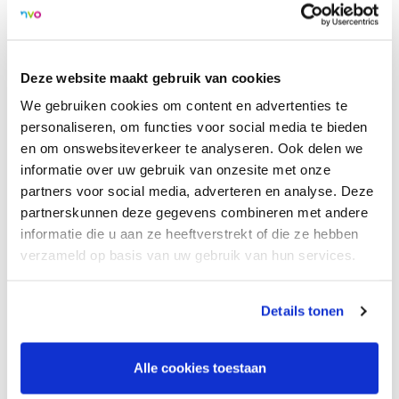
voor leerlingen. Met concrete lessen van uit de methode
Werken aan welbevinden en veerkracht die ontwikkeld is
vanuit dit wetenschappelijk onderzoek, werk je samen met
de leerlingen aan de pijlers van welbevinden. Ondanks
Deze website maakt gebruik van cookies
stress en trauma is mentale gezondheid en welbevinden
We gebruiken cookies om content en advertenties te
van kinderen beter als ze veerkrachtiger zijn.
personaliseren, om functies voor social media te bieden
en om onswebsiteverkeer te analyseren. Ook delen we
Deze middag biedt je inzicht vanuit de wetenschap, tools en
informatie over uw gebruik van onzesite met onze
handvatten vanuit de praktijk van het basisonderwijs.
partners voor social media, adverteren en analyse. Deze
partnerskunnen deze gegevens combineren met andere
informatie die u aan ze heeftverstrekt of die ze hebben
verzameld op basis van uw gebruik van hun services.
Locatie:
Bildung.city
Spaklerweg 79
Details tonen
1114 AE, Amsterdam
Bekijk op kaart
Alle cookies toestaan