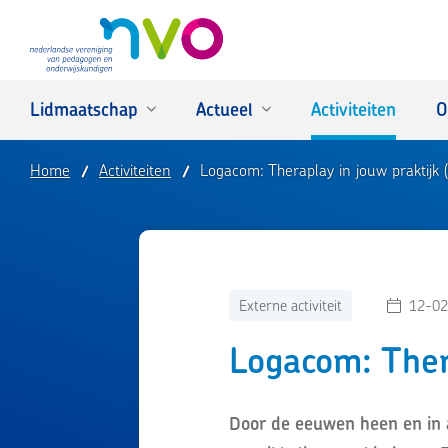
NVO
Lidmaatschap
Actueel
Activiteiten
O
Home
Activiteiten
Logacom: Theraplay in jouw praktijk 
Externe activiteit
12-02
Logacom: Ther
Door de eeuwen heen en in a