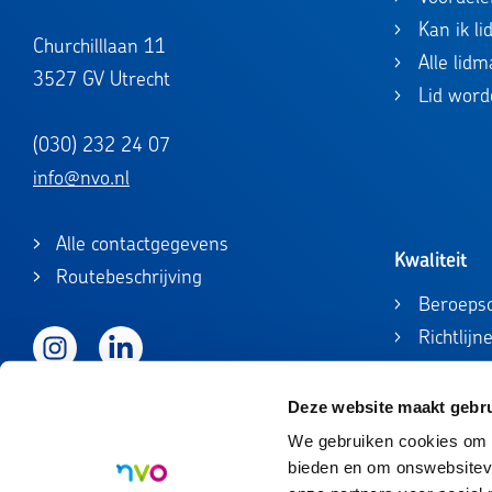
Kan ik l
Churchilllaan 11
Alle lid
3527 GV Utrecht
Lid word
(030) 232 24 07
info@nvo.nl
Alle contactgegevens
Kwaliteit
Routebeschrijving
Beroepsc
Richtlijn
Instagram
LinkedIn
Beroepsc
Registrat
Deze website maakt gebru
Accredita
We gebruiken cookies om c
bieden en om onswebsiteve