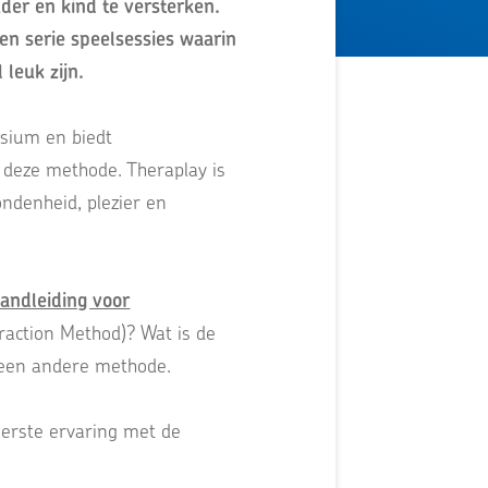
der en kind te versterken.
en serie speelsessies waarin
 leuk zijn.
osium en biedt
deze methode. Theraplay is
ndenheid, plezier en
andleiding voor
eraction Method)? Wat is de
r een andere methode.
eerste ervaring met de