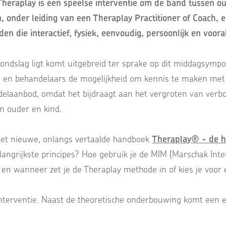
Theraplay is een speelse interventie om de band tussen ou
 onder leiding van een Theraplay Practitioner of Coach, e
n die interactief, fysiek, eenvoudig, persoonlijk en vooral
rondslag ligt komt uitgebreid ter sprake op dit middagsymp
 en behandelaars de mogelijkheid om kennis te maken met 
delaanbod, omdat het bijdraagt aan het vergroten van verbo
n ouder en kind.
het nieuwe, onlangs vertaalde handboek
Theraplay® - de h
elangrijkste principes? Hoe gebruik je de MIM (Marschak Int
 en wanneer zet je de Theraplay methode in of kies je voo
interventie. Naast de theoretische onderbouwing komt een 