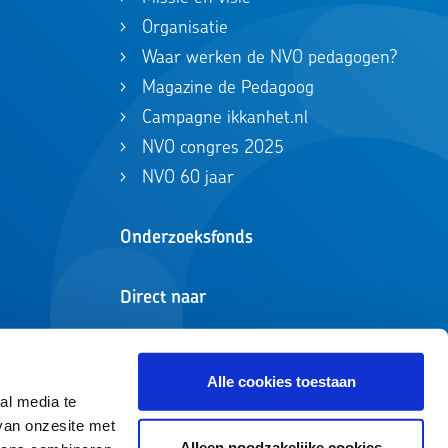
Organisatie
Waar werken de NVO pedagogen?
Magazine de Pedagoog
Campagne ikkanhet.nl
NVO congres 2025
NVO 60 jaar
Onderzoeksfonds
Direct naar
Zoeken in registers
ikkanhet.nl
Alle cookies toestaan
al media te
van onzesite met
Alleen noodzakelijke cookies