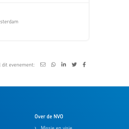
msterdam
 dit evenement:
Over de NVO
Missie en visie