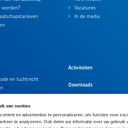
id worden?
Vacatures
maatschapstarieven
In de media
en
Activiteiten
ode en tuchtrecht
Downloads
en
ompetentieprofielen
ie
ik van cookies
tie
ontent en advertenties te personaliseren, om functies voor soci
rkeer te analyseren. Ook delen we informatie over uw gebruik 