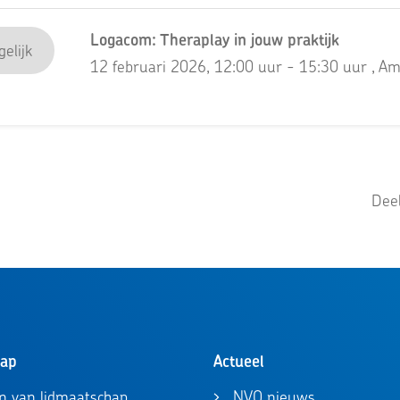
Logacom: Theraplay in jouw praktijk
elijk
12 februari 2026, 12:00 uur - 15:30 uur
, A
Deel
hap
Actueel
n van lidmaatschap
NVO nieuws